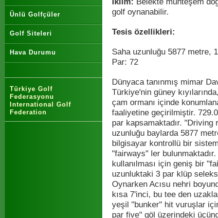
İklim:
Belekte muhteşem doğa
golf oynanabilir.
Ünlü Golfçüler
Tesis özellikleri:
Golf Siteleri
Saha uzunluğu 5877 metre, 18
Hava Durumu
Par: 72
Dünyaca tanınmış mimar Dav
Türkiye Golf
Türkiye'nin güney kıyılarında
Federasyonu
çam ormanı içinde konumlana
International Golf
faaliyetine geçirilmiştir. 729
Federation
par kapsamaktadır. "Driving r
uzunluğu baylarda 5877 metr
bilgisayar kontrollü bir siste
"fairways" ler bulunmaktadır
kullanılması için geniş bir "f
uzunluktaki 3 par klüp seleks
Oynarken Acısu nehri boyunca
kısa 7'inci, bu tee den uzakl
yeşil "bunker" hit vuruşlar iç
par five" göl üzerindeki üçü