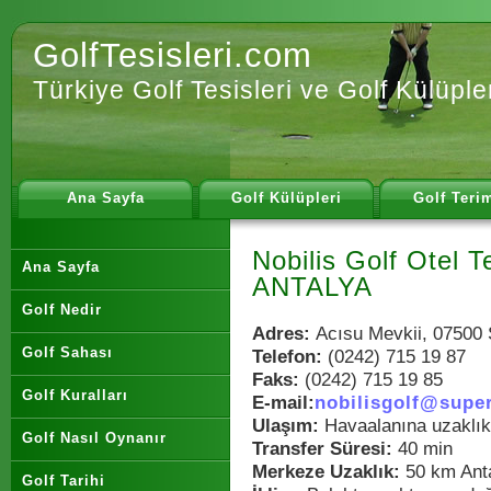
GolfTesisleri.com
Türkiye Golf Tesisleri ve Golf Külüple
Ana Sayfa
Golf Külüpleri
Golf Terim
Nobilis Golf Otel Te
Ana Sayfa
ANTALYA
Golf Nedir
Adres:
Acısu Mevkii, 07500
Golf Sahası
Telefon:
(0242) 715 19 87
Faks:
(0242) 715 19 85
Golf Kuralları
E-mail:
nobilisgolf@supe
Ulaşım:
Havaalanına uzaklık
Golf Nasıl Oynanır
Transfer Süresi:
40 min
Merkeze Uzaklık:
50 km Ant
Golf Tarihi