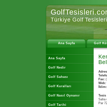
GolfTesisleri.c
Türkiye Golf Tesisler
Ana Sayfa
Golf Kü
Kem
Ana Sayfa
Be
Golf Nedir
Adres
Telef
Golf Sahası
Fax:
Web:
Golf Kuralları
İklim
Golf Nasıl Oynanır
Tesis 
Saha u
Par 7
Golf Tarihi