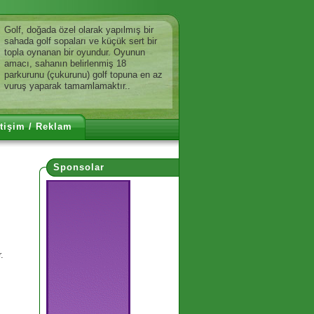
Golf, doğada özel olarak yapılmış bir
sahada golf sopaları ve küçük sert bir
topla oynanan bir oyundur. Oyunun
amacı, sahanın belirlenmiş 18
parkurunu (çukurunu) golf topuna en az
vuruş yaparak tamamlamaktır..
etişim / Reklam
Sponsolar
.