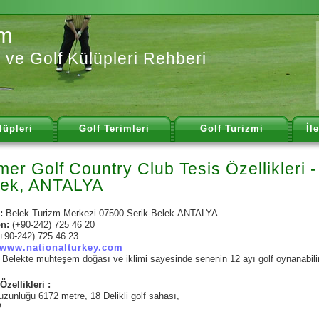
om
i ve Golf Külüpleri Rehberi
lüpleri
Golf Terimleri
Golf Turizmi
İl
er Golf Country Club Tesis Özellikleri -
lek, ANTALYA
:
Belek Turizm Merkezi 07500 Serik-Belek-ANTALYA
on:
(+90-242) 725 46 20
(+90-242) 725 46 23
www.nationalturkey.com
:
Belekte muhteşem doğası ve iklimi sayesinde senenin 12 ayı golf oynanabilir
Özellikleri :
zunluğu 6172 metre, 18 Delikli golf sahası,
2